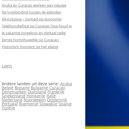
Aruba en Curaçao werken aan nieuwe
ferryverbinding tussen de eilanden
All‑inclusive – invloed op economie
Telefoondiefstal op Curaçao: hoe houd je
je vakantie zorgeloos én digitaal veilig
Eerste homohuwelijk op Curaçao:
Historisch moment op het eiland
Login
Andere landen uit deze serie:
Aruba
België
Bonaire
Bulgarije
Curaçao
Denemarken
Duitsland
Frankrijk
Griekenland
Hongarije
Italië
Nederland
Noorwegen
Oostenrijk
Portugal
Roemenië
Slowakije
Spanje
Turkije