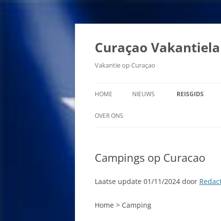
Ga
naar
de
Curaçao Vakantiel
inhoud
Vakantie op Curaçao
HOME
NIEUWS
REISGIDS
AARDBEVING 
OVER ONS
AMBASSADE V
AANSPRAKELIJKHEID
Campings op Curacao
AUTOMATISCH
ADVERTEREN OP
PASPOORTCON
CURACAOVAKANTIELAND.NL
CURACAO
Laatse update 01/11/2024 door
Redact
COPYRIGHT CURACAO
BEROEMDE CU
VAKANTIELAND
Home
> Camping
BEVOLKING V
PRIVACYVERKLARING