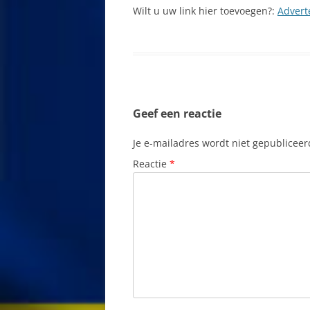
Wilt u uw link hier toevoegen?:
Advert
BON FUTUROG
SCHRIJF MEE!
CAMPINGS OP
VERASEC COOKIEVERKLARING
CARIBISCH CA
SITEMAP
Geef een reactie
CRUISE SCHEP
ZOEKEN
CURAÇAO LIKE
Je e-mailadres wordt niet gepubliceer
Reactie
*
CURAÇAO NORT
CURACAO SCO
CURACAO, WAA
VANDAAN?
CURASUB, ON
DOUANE