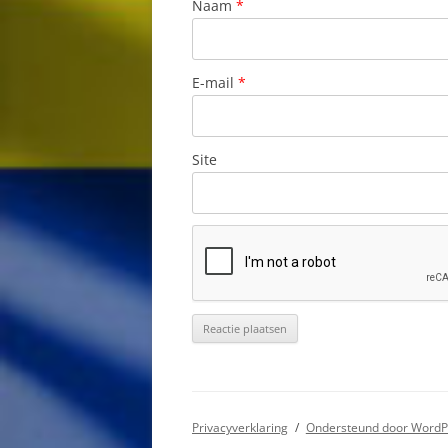
Naam
*
DRINKWATER
DRUGS
E-mail
*
DUIKEN
ED-KAART
Site
ELEKTRICITEIT
EMIGREREN N
FAMILIENAME
FORTEN
GEBRUIK VAN 
CURAÇAO: WAT
MOETEN WETE
Privacyverklaring
Ondersteund door WordP
GELDZAKEN