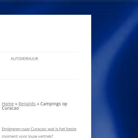
AUTOVERHUUR
Home
»
Reisgids
»
Campings op
Curacao
Emigreren naar Curaçao: wat is het beste
moment voor jouw vertrek?