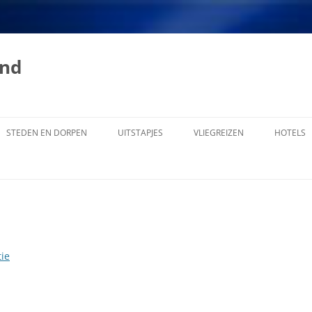
and
STEDEN EN DORPEN
UITSTAPJES
VLIEGREIZEN
HOTELS
CURAÇAO
ALLE PLAATSEN OP CURACAO
AN CURACAO
AMSTERDAM, FORT
E
ASCENSION
TROLE OP
BANDABOU
ie
BARBARA BEACH
RAÇAOËNAARS
BARBER
AN CURAÇAO