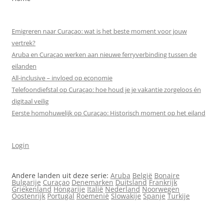
Emigreren naar Curaçao: wat is het beste moment voor jouw
vertrek?
Aruba en Curaçao werken aan nieuwe ferryverbinding tussen de
eilanden
All‑inclusive – invloed op economie
Telefoondiefstal op Curaçao: hoe houd je je vakantie zorgeloos én
digitaal veilig
Eerste homohuwelijk op Curaçao: Historisch moment op het eiland
Login
Andere landen uit deze serie:
Aruba
België
Bonaire
Bulgarije
Curaçao
Denemarken
Duitsland
Frankrijk
Griekenland
Hongarije
Italië
Nederland
Noorwegen
Oostenrijk
Portugal
Roemenië
Slowakije
Spanje
Turkije