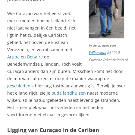
Wie Curaçao voor het eerst ziet,
merkt meteen hoe het eiland zich
niet laat vangen in één beeld. Het
ligt in het zuidelijke Caribisch
gebied, net boven de kust van
In de straten van
Venezuela, en vormt samen met
Willemstad
(c) 2010
Aruba
en
Bonaire
de
CuracaoVakantieland.nl
Benedenwindse Eilanden. Toch voelt
Curaçao anders dan zijn buren. Misschien komt het door
de mix van culturen, of door de manier waarop de
geschiedenis
hier nog tastbaar aanwezig is. Terwijl je over
het eiland rijdt, zie je
oude landhuizen
naast moderne
wijken, stille natuurgebieden naast levendige stranden.
Het is een plek waar het verleden en het heden
voortdurend met elkaar in gesprek lijken.
Ligging van Curaçao in de Cariben