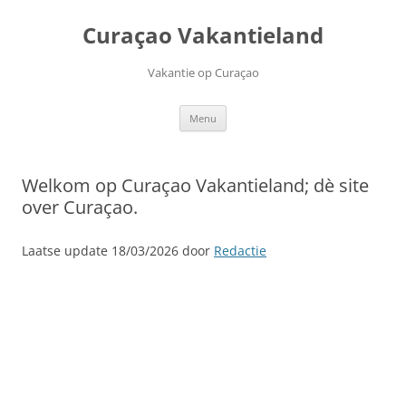
Ga
naar
Curaçao Vakantieland
de
inhoud
Vakantie op Curaçao
Menu
Welkom op Curaçao Vakantieland; dè site
over Curaçao.
Laatse update 18/03/2026 door
Redactie