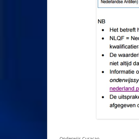
CRUISE SCHEP
ZOEKEN
CURAÇAO LIKE
CURAÇAO NORT
CURACAO SCO
CURACAO, WAA
VANDAAN?
CURASUB, ON
DOUANE
DRINKWATER
DRUGS
DUIKEN
ED-KAART
Onderwijs Curacao