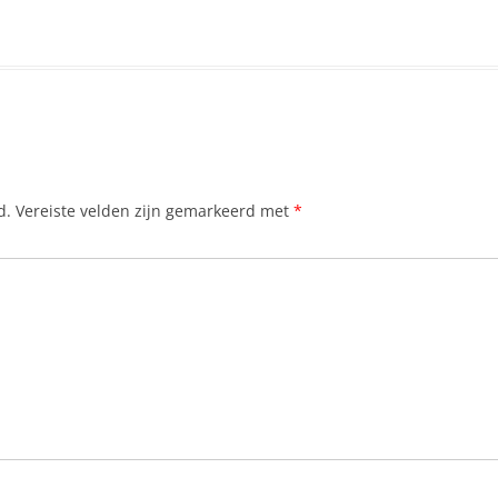
HATO, DE GROTTEN VAN
AAR CURACAO
HOFI PASTOR, NATUURPARK
N OP CURACAO
HOOK’S HUT
JAN THIEL BEACH
d.
Vereiste velden zijn gemarkeerd met
*
DRONES IN
JAN THIEL, WOONWIJK IN OOST-
 TOERISTEN
CURAÇAO
N
JEREMI, PLAYA
JULIANADORP, WILLEMSTAD
 CURAÇAO
KALKI, PLAYA
KNIP, GROTE
KNIP, KLEINE