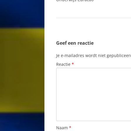
ELEKTRICITEIT
EMIGREREN N
FAMILIENAME
Geef een reactie
FORTEN
Je e-mailadres wordt niet gepubliceer
GEBRUIK VAN 
Reactie
*
CURAÇAO: WAT
MOETEN WETE
GELDZAKEN
GESCHIEDENIS
GEZONDHEID
GODSDIENST
Naam
*
GOLF