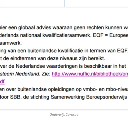
EN
CARACASBAAI-SCHIEREILAND
UR
CAS ABAO
H SEA JAZZ
CAS ABOU, LANDHUIS
OTER VERHUUR
CAS GRANDI
R KOMT DIE NAAM
CHRISTOFFELPARK
DERZEEBOOT
CURACAO, KLEIN
DAAIBOOI, PLAYA
DANIEL, LANDHUIS
FONTEIN, WIJK IN BANDA ABOU
Onderwijs Curacao
FORT PORTO MARIE
HABAAI, LANDHUIS