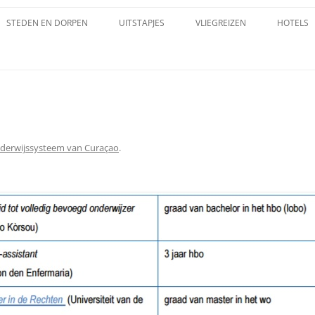
STEDEN EN DORPEN
UITSTAPJES
VLIEGREIZEN
HOTELS
CURAÇAO
ALLE PLAATSEN OP CURACAO
AN CURACAO
AMSTERDAM, FORT
E
ASCENSION
TROLE OP
BANDABOU
derwijssysteem van Curaçao
.
BARBARA BEACH
RAÇAOËNAARS
BARBER
AN CURAÇAO
BLAUW BAAI
EVANGENIS
BLAUWE KAMER (BOKA FLUIT)
 CURACAO
BOCA TABLA
RNAVAL
BONA VISTA, LANDHUIS