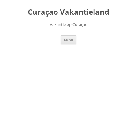
Ga
naar
Curaçao Vakantieland
de
inhoud
Vakantie op Curaçao
Menu