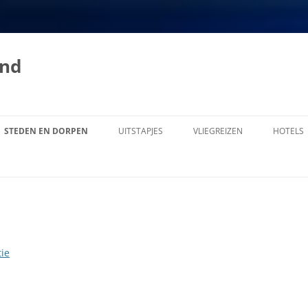
and
STEDEN EN DORPEN
UITSTAPJES
VLIEGREIZEN
HOTELS
CURAÇAO
ALLE PLAATSEN OP CURACAO
AN CURACAO
AMSTERDAM, FORT
E
ASCENSION
TROLE OP
BANDABOU
ie
BARBARA BEACH
RAÇAOËNAARS
BARBER
AN CURAÇAO