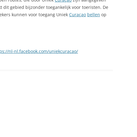
 dit gebied bijzonder toegankelijk voor toeristen. De
DANIEL, LANDHUIS
oekers kunnen voor toegang Uniek
Curaçao
bellen
op
FONTEIN, WIJK IN BANDA ABOU
FORT PORTO MARIE
HABAAI, LANDHUIS
ps://nl-nl.facebook.com/uniekcuracao/
HATO, DE GROTTEN VAN
AAR CURACAO
HOFI PASTOR, NATUURPARK
N OP CURACAO
HOOK’S HUT
JAN THIEL BEACH
DRONES IN
JAN THIEL, WOONWIJK IN OOST-
 TOERISTEN
CURAÇAO
N
JEREMI, PLAYA