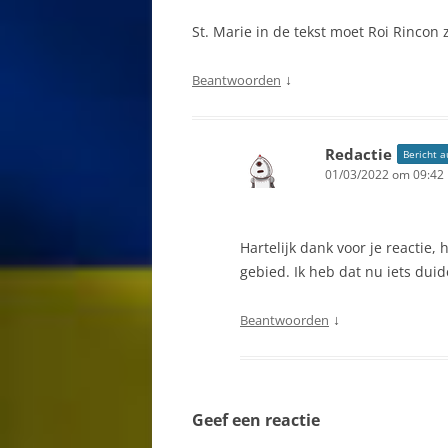
St. Marie in de tekst moet Roi Rincon 
GESCHIEDENIS
GEZONDHEID
↓
Beantwoorden
GODSDIENST
Redactie
Bericht a
GOLF
01/03/2022 om 09:42
HAVENS VAN 
HOLEBI
Hartelijk dank voor je reactie,
gebied. Ik heb dat nu iets duid
HOTSPOTS CU
↓
Beantwoorden
INDIANEN OP 
INTERNET CAFÉ
JODEN OP CU
Geef een reactie
LANDBOUW C