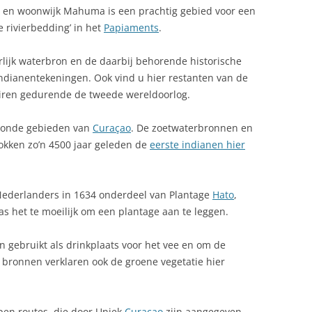
en woonwijk Mahuma is een prachtig gebied voor een
BLAUW BAAI
e rivierbedding’ in het
EVANGENIS
Papiaments
.
BLAUWE KAMER (BOKA FLUIT)
 CURACAO
lijk waterbron en de daarbij behorende historische
indianentekeningen. Ook vind u hier restanten van de
BOCA TABLA
RNAVAL
iren gedurende de tweede wereldoorlog.
BONA VISTA, LANDHUIS
EN
woonde gebieden van
Curaçao
. De zoetwaterbronnen en
CARACASBAAI-SCHIEREILAND
UR
okken zo’n 4500 jaar geleden de
eerste indianen hier
CAS ABAO
H SEA JAZZ
CAS ABOU, LANDHUIS
Nederlanders in 1634 onderdeel van Plantage
Hato
,
OTER VERHUUR
s het te moeilijk om een plantage aan te leggen.
CAS GRANDI
R KOMT DIE NAAM
 gebruikt als drinkplaats voor het vee en om de
CHRISTOFFELPARK
 bronnen verklaren ook de groene vegetatie hier
DERZEEBOOT
CURACAO, KLEIN
DAAIBOOI, PLAYA
pen routes, die door Uniek
Curaçao
zijn aangegeven