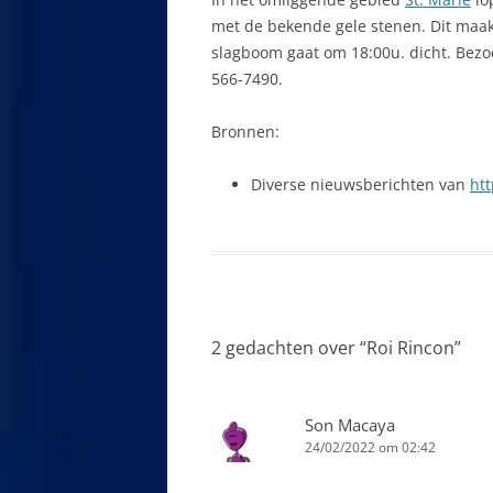
met de bekende gele stenen. Dit maakt
DRINKWATER
slagboom gaat om 18:00u. dicht. Bez
DRUGS
566-7490.
DUIKEN
Bronnen:
ED-KAART
Diverse nieuwsberichten van
htt
ELEKTRICITEIT
EMIGREREN N
FAMILIENAME
FORTEN
2 gedachten over “
Roi Rincon
”
GEBRUIK VAN 
CURAÇAO: WAT
Son Macaya
MOETEN WETE
24/02/2022 om 02:42
GELDZAKEN