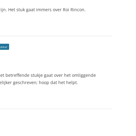
JULIANADORP, WILLEMSTAD
zijn. Het stuk gaat immers over Roi Rincon.
 CURAÇAO
KALKI, PLAYA
KNIP, GROTE
KNIP, KLEINE
uteur
KONTIKI BEACH
CURACAO
LANDHUIS BLOEMHOF
 het betreffende stukje gaat over het omliggende
LANDHUIS CHOBOLOBO
elijker geschreven; hoop dat het helpt.
RACAO
LANDHUIS DOKTERSTUIN
CURACAO
LANDHUIS FONTEIN
LANDHUIS JAN KOK
RACAO
LANDHUIS SAN JUAN
URACAO