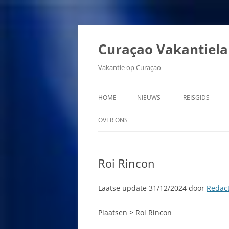
Ga
naar
de
Curaçao Vakantiel
inhoud
Vakantie op Curaçao
HOME
NIEUWS
REISGIDS
AARDBEVING 
OVER ONS
AMBASSADE V
AANSPRAKELIJKHEID
Roi Rincon
AUTOMATISCH
ADVERTEREN OP
PASPOORTCON
CURACAOVAKANTIELAND.NL
CURACAO
Laatse update 31/12/2024 door
Redact
COPYRIGHT CURACAO
BEROEMDE CU
VAKANTIELAND
Plaatsen > Roi Rincon
BEVOLKING V
PRIVACYVERKLARING