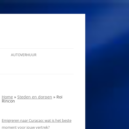
AUTOVERHUUR
Home
»
Steden en dorpen
»
Roi
Rincon
Emigreren naar Curaçao: wat is het beste
moment voor jouw vertrek?