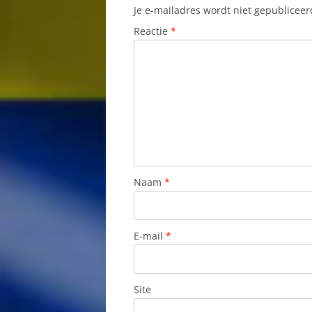
Je e-mailadres wordt niet gepubliceer
LANDHUIZEN 
Reactie
*
MARCO’S FISH
MUSEA OP CU
NATIONALE FE
NATURISME
OLIERAFFINADER
Naam
*
ONDERWIJSSYS
CURAÇAO
E-mail
*
OPENBAAR VE
PIEDRA PRETU
Site
RADIO CURAC