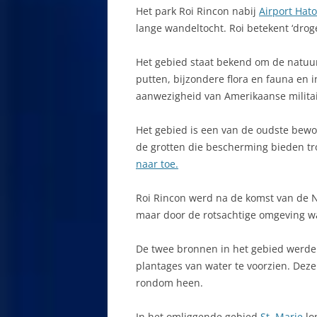
Het park Roi Rincon nabij
Airport Hato
lange wandeltocht. Roi betekent ‘drog
BON FUTUROG
SCHRIJF MEE!
CAMPINGS OP
VERASEC COOKIEVERKLARING
Het gebied staat bekend om de natuur
putten, bijzondere flora en fauna en 
CARIBISCH CA
SITEMAP
aanwezigheid van Amerikaanse milita
CRUISE SCHEP
ZOEKEN
Het gebied is een van de oudste be
CURAÇAO LIKE
de grotten die bescherming bieden tr
naar toe.
CURAÇAO NORT
Roi Rincon werd na de komst van de 
CURACAO SCO
maar door de rotsachtige omgeving wa
CURACAO, WAA
VANDAAN?
De twee bronnen in het gebied werden
plantages van water te voorzien. Deze
CURASUB, ON
rondom heen.
DOUANE
In het omliggende gebied
St. Marie
lo