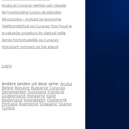
Aruba en Curaçao werken aan nieuwe
ferryverbinding tussen de eilanden
All‑inclusive – invloed op economie
Telefoondiefstal op Curaçao: hoe houd je
je vakantie zorgeloos én digitaal veilig
Eerste homohuwelijk op Curaçao:
Historisch moment op het eiland
Login
Andere landen uit deze serie:
Aruba
België
Bonaire
Bulgarije
Curaçao
Denemarken
Duitsland
Frankrijk
Griekenland
Hongarije
Italië
Nederland
Noorwegen
Oostenrijk
Portugal
Roemenië
Slowakije
Spanje
Turkije